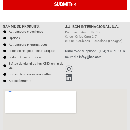
SUBMIT
GAMME DE PRODUITS :
J.J. BCN INTERNACIONAL, S.A.
Actionneurs électriques
Politique industrielle Sud
C/ de l'Orfeo Català, 7
Options
08440 - Cardedeu - Barcelone (Espagne)
Actionneurs pneumatiques
accessoires pour pneumatiques
Numéro de téléphone : (+34) 93 871 33 04
Courriel :
info@jjbcn.com
boîtier de fin de course
Boîtes de signalisation ATEX en fin de
vie
Boîtes de vitesses manuelles
Accouplements