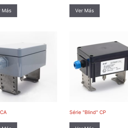
r Más
Ver Más
 CA
Série "Blind" CP