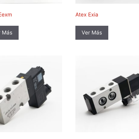
 Eexm
Atex Exia
r Más
Ver Más