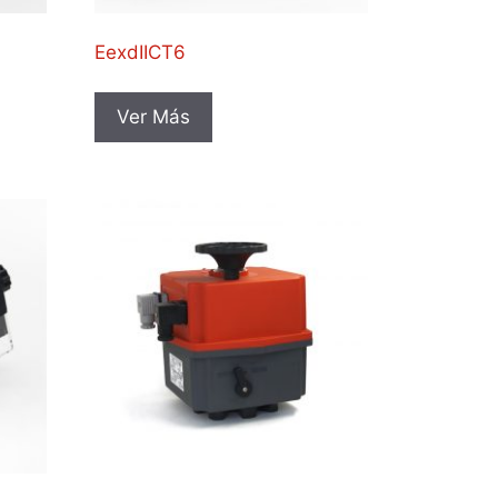
EexdIICT6
Ver Más