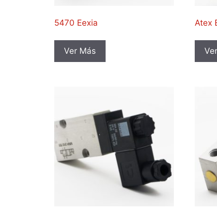
5470 Eexia
Atex
Ver Más
Ve