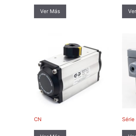
Ver Más
Ve
CN
Série