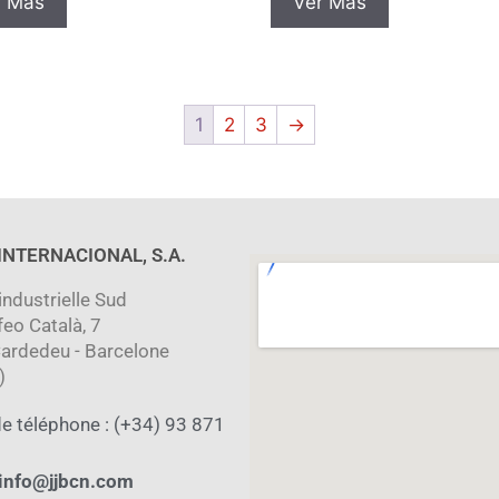
r Más
Ver Más
1
2
3
→
 INTERNACIONAL, S.A.
industrielle Sud
feo Català, 7
ardedeu - Barcelone
)
e téléphone : (+34) 93 871
info@jjbcn.com