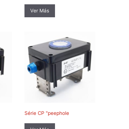
Ver Más
Série CP "peephole