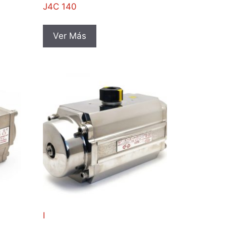
J4C 140
Ver Más
I