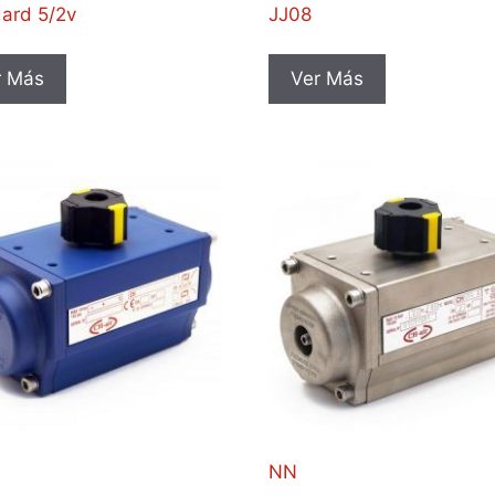
ard 5/2v
JJ08
r Más
Ver Más
NN