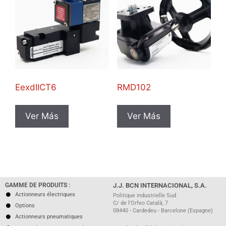
EexdIICT6
RMD102
Ver Más
Ver Más
GAMME DE PRODUITS :
J.J. BCN INTERNACIONAL, S.A.
Actionneurs électriques
Politique industrielle Sud
C/ de l'Orfeo Català, 7
Options
08440 - Cardedeu - Barcelone (Espagne)
Actionneurs pneumatiques