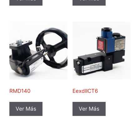
RMD140
EexdIICT6
Ver Más
Ver Más