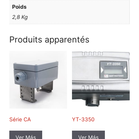
Poids
2,8 Kg
Produits apparentés
Série CA
YT-3350
Ver Más
Ver Más