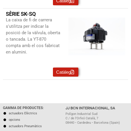
Catàleg
SÈRIE SK-SQ
La caixa de fi de carrera
s'utilitza per indicar la
posició de la vàlvula, oberta
o tancada. La YT-870
compta amb el cos fabricat
en alumini.
Catàleg
GAMMA DE PRODUCTES:
JJ BCN INTERNACIONAL, SA
actuadors Elèctrics
Polígon Industrial Sud
C / de l'Orfeó Català, 7
opcions
08440 • Cardedeu • Barcelona (Spain)
actuadors Pneumàtics