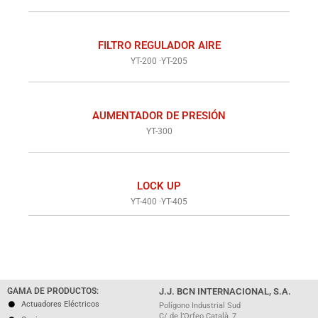
FILTRO REGULADOR AIRE
YT-200 ·
YT-205
AUMENTADOR DE PRESIÓN
YT-300
LOCK UP
YT-400 ·
YT-405
GAMA DE PRODUCTOS:
J.J. BCN INTERNACIONAL, S.A.
Actuadores Eléctricos
Polígono Industrial Sud
C/ de l’Orfeo Català, 7