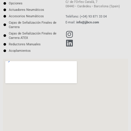
C/ de l’Orfeo Català, 7
Opciones
08440 • Cardedeu • Barcelona (Spain)
Actuadores Neumáticos
Accesorios Neumáticos
Teléfono: (+34) 93 871 33 04
E-mail:
info@jjbcn.com
Cajas de Señalización Finales de
Carrera
Cajas de Señalización Finales de
Carrera ATEX
Reductores Manuales
Acoplamientos