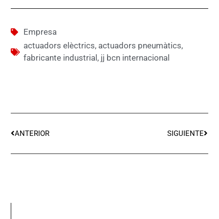
Empresa
actuadors elèctrics
,
actuadors pneumàtics
,
fabricante industrial
,
jj bcn internacional
ANTERIOR
SIGUIENTE