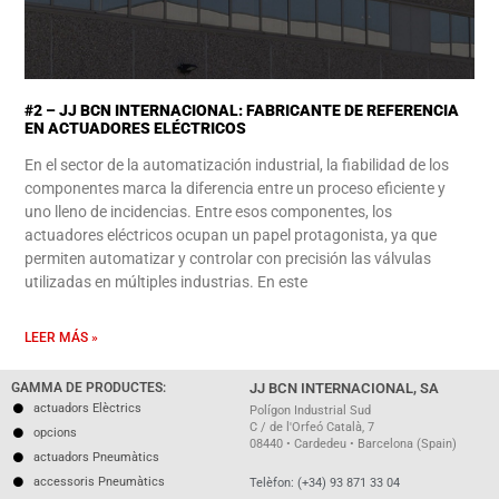
#2 – JJ BCN INTERNACIONAL: FABRICANTE DE REFERENCIA
EN ACTUADORES ELÉCTRICOS
En el sector de la automatización industrial, la fiabilidad de los
componentes marca la diferencia entre un proceso eficiente y
uno lleno de incidencias. Entre esos componentes, los
actuadores eléctricos ocupan un papel protagonista, ya que
permiten automatizar y controlar con precisión las válvulas
utilizadas en múltiples industrias. En este
LEER MÁS »
GAMMA DE PRODUCTES:
JJ BCN INTERNACIONAL, SA
actuadors Elèctrics
Polígon Industrial Sud
C / de l'Orfeó Català, 7
opcions
08440 • Cardedeu • Barcelona (Spain)
actuadors Pneumàtics
accessoris Pneumàtics
Telèfon: (+34) 93 871 33 04