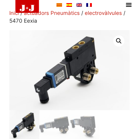
Inici
/
actuadors Pneumàtics
/
electrovàlvules
/
5470 Eexia