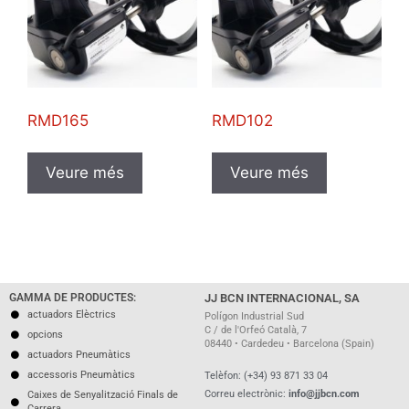
RMD165
RMD102
Veure més
Veure més
GAMMA DE PRODUCTES:
JJ BCN INTERNACIONAL, SA
actuadors Elèctrics
Polígon Industrial Sud
C / de l'Orfeó Català, 7
opcions
08440 • Cardedeu • Barcelona (Spain)
actuadors Pneumàtics
accessoris Pneumàtics
Telèfon: (+34) 93 871 33 04
Correu electrònic:
info@jjbcn.com
Caixes de Senyalització Finals de
Carrera