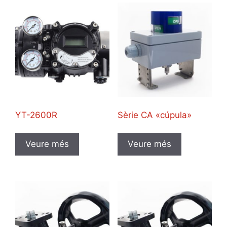
YT-2600R
Sèrie CA «cúpula»
Veure més
Veure més