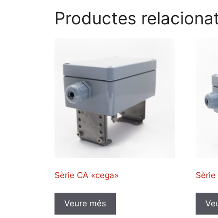
Productes relaciona
Sèrie CA «cega»
Sèrie
Veure més
Ve