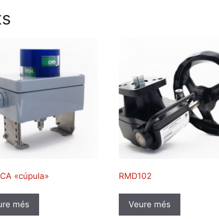
ts
 CA «cúpula»
RMD102
ure més
Veure més