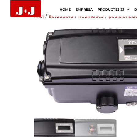
HOME
EMPRESA
PRODUCTES JJ
D
Inici
/
actuadors Pneumàtics
/
posicionad