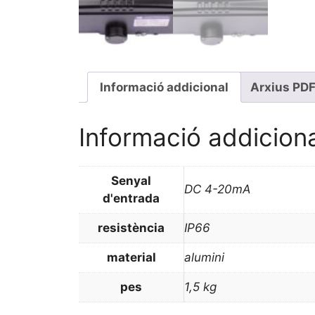
Informació addicional
Arxius PD
Informació addicion
Senyal
DC 4-20mA
d'entrada
resistència
IP66
material
alumini
pes
1,5 kg