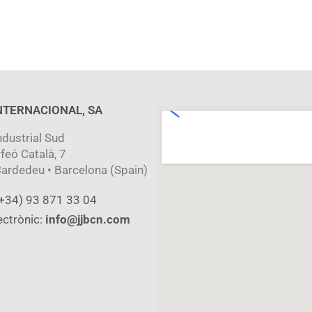
INTERNACIONAL, SA
ndustrial Sud
rfeó Català, 7
ardedeu • Barcelona (Spain)
(+34) 93 871 33 04
ectrònic:
info@jjbcn.com