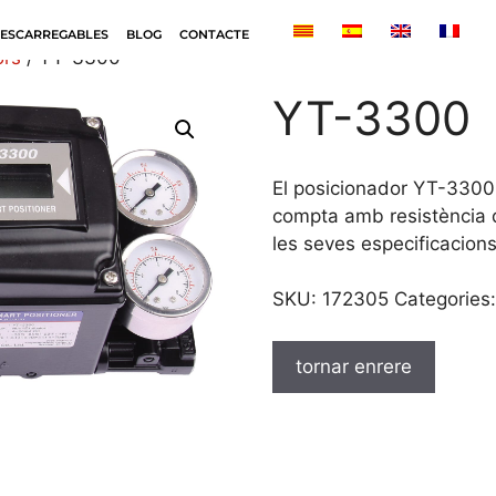
ESCARREGABLES
BLOG
CONTACTE
ors
/ YT-3300
YT-3300
El posicionador YT-3300 
compta amb resistència d
les seves especificacion
SKU:
172305
Categories