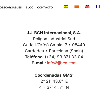
DESCARGABLES
BLOG
CONTACTO
J.J. BCN Internacional, S.A.
Polígon Industrial Sud
C/ de l ’Orfeó Català, 7 • 08440
Cardedeu • Barcelona (Spain)
Teléfono:
(+34) 93 871 33 04
E-mail:
info@jjbcn.com
Coordenadas GMS:
2º 21′ 43,8” E
41º 37′ 41.7” N