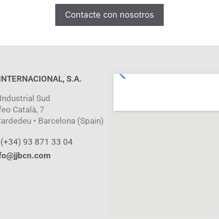
Contacte con nosotros
 INTERNACIONAL, S.A.
Industrial Sud
feo Català, 7
ardedeu • Barcelona (Spain)
 (+34) 93 871 33 04
fo@jjbcn.com