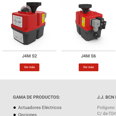
J4M S2
J4M S6
Ver más
Ver más
GAMA DE PRODUCTOS:
J.J. BCN
Actuadores Eléctricos
Polígono 
C/ de l’Or
Opciones