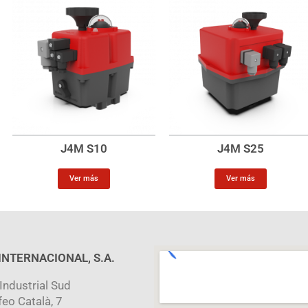
J4M S10
J4M S25
Ver más
Ver más
 INTERNACIONAL, S.A.
Industrial Sud
feo Català, 7