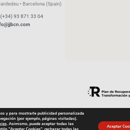
ardedeu • Barcelona (Spain)
 (+34) 93 871 33 04
fo@jjbcn.com
icos y para mostrarle publicidad personalizada
vegación (por ejemplo, páginas visitadas).
Política de Calidad
Aviso Legal
kies
. Asimismo, puede aceptar todas las
Aceptar Coo
otón "Aceptar Cookies", rechazar todas las