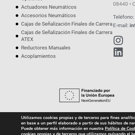
08440 • C
Actuadores Neumáticos
Accesorios Neumáticos
Teléfono:
Cajas de Señalización Finales de Carrera
E-mail:
in
Cajas de Señalización Finales de Carrera
ATEX
Reductores Manuales
Acoplamientos
Utilizamos cookies propias y de terceros para fines analít
en base a un perfil elaborado a partir de sus hábitos de na
Política de Cookies
Política de Privacidad
Puede obtener más información en nuestra
Política de Coo
cookies propias y de terceros que utilizamos pulsando el b