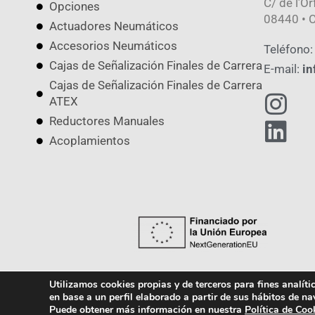
C/ de l’Or
Opciones
08440 • C
Actuadores Neumáticos
Accesorios Neumáticos
Teléfono:
Cajas de Señalización Finales de Carrera
E-mail:
in
Cajas de Señalización Finales de Carrera
ATEX
Reductores Manuales
Acoplamientos
Utilizamos cookies propias y de terceros para fines analít
en base a un perfil elaborado a partir de sus hábitos de na
Política de Cookies
Política de Privacidad
Puede obtener más información en nuestra
Política de Coo