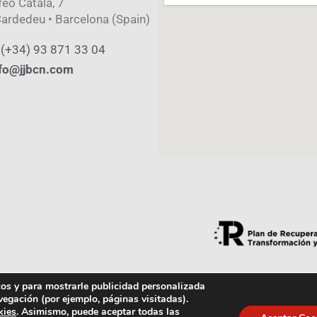
feo Català, 7
ardedeu • Barcelona (Spain)
 (+34) 93 871 33 04
fo@jjbcn.com
icos y para mostrarle publicidad personalizada
vegación (por ejemplo, páginas visitadas).
Política de Calidad
Aviso Legal
kies
. Asimismo, puede aceptar todas las