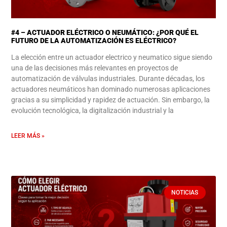
#4 – ACTUADOR ELÉCTRICO O NEUMÁTICO: ¿POR QUÉ EL
FUTURO DE LA AUTOMATIZACIÓN ES ELÉCTRICO?
La elección entre un actuador electrico y neumatico sigue siendo
una de las decisiones más relevantes en proyectos de
automatización de válvulas industriales. Durante décadas, los
actuadores neumáticos han dominado numerosas aplicaciones
gracias a su simplicidad y rapidez de actuación. Sin embargo, la
evolución tecnológica, la digitalización industrial y la
LEER MÁS »
NOTICIAS