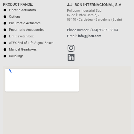
PRODUCT RANGE:
J.J. BCN INTERNACIONAL, S.A.
Electric Actuators
Polígono Industrial Sud
C/ de l'Orfeo Català, 7
Options
08440 - Cardedeu - Barcelona (Spain)
Pneumatic Actuators
Pneumatic Accessories
Phone number: (+34) 93 871 33 04
E-mail:
info@jjbcn.com
Limit switch box
ATEX End-of-Life Signal Boxes
Manual Gearboxes
Couplings