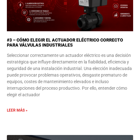
#3 – CÓMO ELEGIR EL ACTUADOR ELÉCTRICO CORRECTO
PARA VÁLVULAS INDUSTRIALES
Seleccionar correctamente un actuador eléctrico es una decisión
estratégica que influye directamente en la fiabilidad, eficiencia y
seguridad de una instalación industrial. Una elección inadecuada
puede provocar problemas operativos, desgaste prematuro de
equipos, costes de mantenimiento elevados e incluso
interrupciones del proceso productivo. Por ello, entender cómo
elegir el actuador
LEER MÁS »